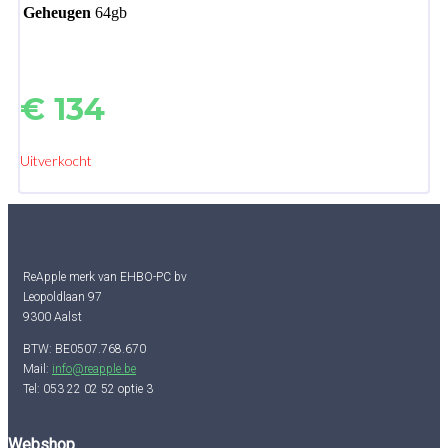
Geheugen
64gb
€
134
Uitverkocht
ReApple merk van EHBO-PC bv
Leopoldlaan 97
9300 Aalst
BTW: BE0507.768.670
Mail:
info@reapple.be
Tel: 053 22 02 52 optie 3
Webshop