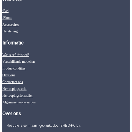
iPad
iPhone
Accessoires
Herstelling
Informatie
Wat is refurbished?
Verschillende modellen
Productcondities
Over ons
Contacteer ons
Herroepingsrecht
Herroepingsformulier
Algemene voorwaarden
Over ons
Reapple is een naam gebruikt door EHBO-PC bv.