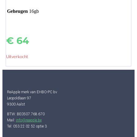
Geheugen
16gb
€
64
Uitverkocht
ReApple merk van EHBO-PC bv
Leopoldlaan 97
9300 Aalst
BTW: BE0507.768.670
Mail:
info@reapple.be
Tel: 053 22 02 52 optie 3