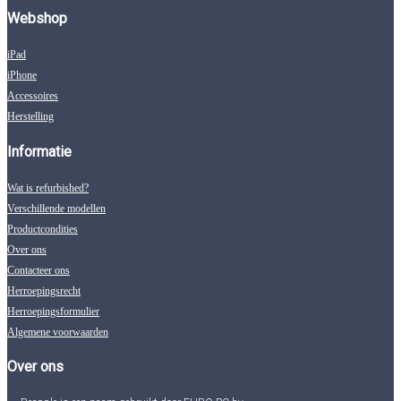
Webshop
iPad
iPhone
Accessoires
Herstelling
Informatie
Wat is refurbished?
Verschillende modellen
Productcondities
Over ons
Contacteer ons
Herroepingsrecht
Herroepingsformulier
Algemene voorwaarden
Over ons