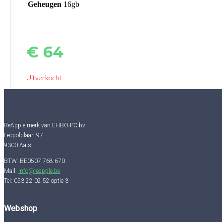
Geheugen
16gb
€
64
Uitverkocht
ReApple merk van EHBO-PC bv
Leopoldlaan 97
9300 Aalst
BTW: BE0507.768.670
Mail:
info@reapple.be
Tel: 053 22 02 52 optie 3
Webshop