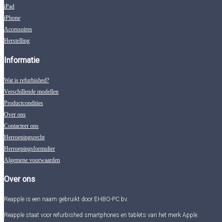
iPad
iPhone
Accessoires
Herstelling
Informatie
Wat is refurbished?
Verschillende modellen
Productcondities
Over ons
Contacteer ons
Herroepingsrecht
Herroepingsformulier
Algemene voorwaarden
Over ons
Reapple is een naam gebruikt door EHBO-PC bv.
Reapple staat voor refurbished smartphones en tablets van het merk Apple.