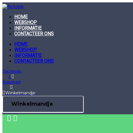
Skip
to
content
HOME
WEBSHOP
INFORMATIE
CONTACTEER ONS
HOME
WEBSHOP
INFORMATIE
CONTACTEER ONS
Facebook-
f
Instagram
Winkelmandje
Winkelmandje