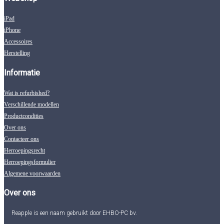
iPad
iPhone
Accessoires
Herstelling
Informatie
Wat is refurbished?
Verschillende modellen
Productcondities
Over ons
Contacteer ons
Herroepingsrecht
Herroepingsformulier
Algemene voorwaarden
Over ons
Reapple is een naam gebruikt door EHBO-PC bv.