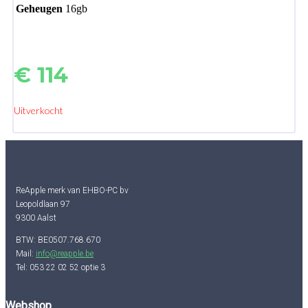
Geheugen
16gb
€
114
Uitverkocht
ReApple merk van EHBO-PC bv
Leopoldlaan 97
9300 Aalst
BTW: BE0507.768.670
Mail:
info@reapple.be
Tel: 053 22 02 52 optie 3
Webshop