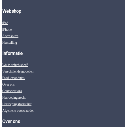
Webshop
iPad
iPhone
Accessoires
Herstelling
Informatie
Wat is refurbished?
Verschillende modellen
Productcondities
Over ons
Contacteer ons
Herroepingsrecht
Herroepingsformulier
Algemene voorwaarden
Over ons