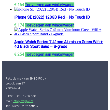
€
164
Toevoegen aan winkelwagen
iPhone SE (2022) 128GB Red – No Touch ID
€
174
Toevoegen aan winkelwagen
Apple Watch Series 7 41mm Aluminum Green Wifi +
4G Black Sport Band – B-grade
€
254
Toevoegen aan winkelwagen
ReApple merk van EHBO-PC bv
Leopoldlaan 97
9300 Aalst
BTW: BE0507.768.670
Mail:
info@reapple.be
Tel: 053 22 02 52 optie 3