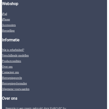
Webshop
iPad
iPhone
Accessoires
Herstelling
Informatie
Wat is refurbished?
Verschillende modellen
Productcondities
Over ons
Contacteer ons
Herroepingsrecht
Herroepingsformulier
Algemene voorwaarden
Over ons
Reapple is een naam gebruikt door EHBO-PC bv.