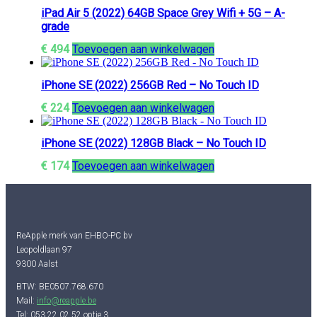
iPad Air 5 (2022) 64GB Space Grey Wifi + 5G – A-
grade
€
494
Toevoegen aan winkelwagen
iPhone SE (2022) 256GB Red – No Touch ID
€
224
Toevoegen aan winkelwagen
iPhone SE (2022) 128GB Black – No Touch ID
€
174
Toevoegen aan winkelwagen
ReApple merk van EHBO-PC bv
Leopoldlaan 97
9300 Aalst
BTW: BE0507.768.670
Mail:
info@reapple.be
Tel: 053 22 02 52 optie 3