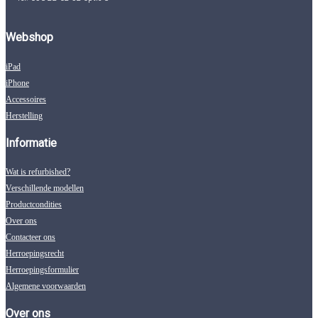
Webshop
iPad
iPhone
Accessoires
Herstelling
Informatie
Wat is refurbished?
Verschillende modellen
Productcondities
Over ons
Contacteer ons
Herroepingsrecht
Herroepingsformulier
Algemene voorwaarden
Over ons