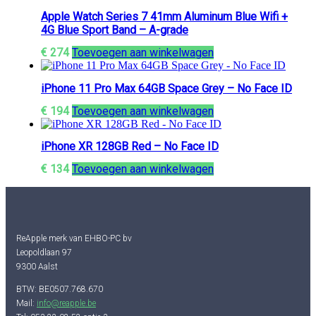
Apple Watch Series 7 41mm Aluminum Blue Wifi +
4G Blue Sport Band – A-grade
€
274
Toevoegen aan winkelwagen
iPhone 11 Pro Max 64GB Space Grey – No Face ID
€
194
Toevoegen aan winkelwagen
iPhone XR 128GB Red – No Face ID
€
134
Toevoegen aan winkelwagen
ReApple merk van EHBO-PC bv
Leopoldlaan 97
9300 Aalst
BTW: BE0507.768.670
Mail:
info@reapple.be