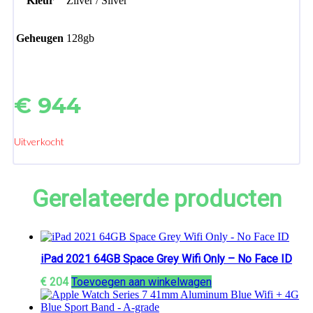
Kleur
Zilver / Silver
Geheugen
128gb
€
944
Uitverkocht
Gerelateerde producten
iPad 2021 64GB Space Grey Wifi Only – No Face ID
€
204
Toevoegen aan winkelwagen