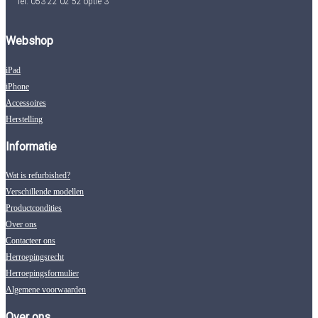
Tel: 053 22 02 52 optie 3
Webshop
iPad
iPhone
Accessoires
Herstelling
Informatie
Wat is refurbished?
Verschillende modellen
Productcondities
Over ons
Contacteer ons
Herroepingsrecht
Herroepingsformulier
Algemene voorwaarden
Over ons