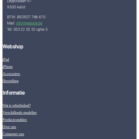
Leopoldlaan 97
9300 Aalst
BTW: BE0507.768.670
Mail:
info@reapple.be
Tel: 053 22 02 52 optie 3
Webshop
iPad
iPhone
Accessoires
Herstelling
Informatie
Wat is refurbished?
Verschillende modellen
Productcondities
Over ons
Contacteer ons