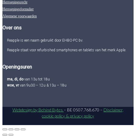
Herroepingsrecht
Herroepingsformulier
Algemene voorwaarden
Over ons
Reapple is een naam gebruikt door EHBO-PC bv.
Reapple staat voor refurbished smartphones en tablets van het merk Apple.
Openingsuren
ma, di, do
van 13u tot 18u
woe, vr
van 9u30 – 12u & 13u – 18u
Webdesign by Behind Bytes
– BE 0507.768.670 –
Disclaimer,
cookie policy & privacy policy