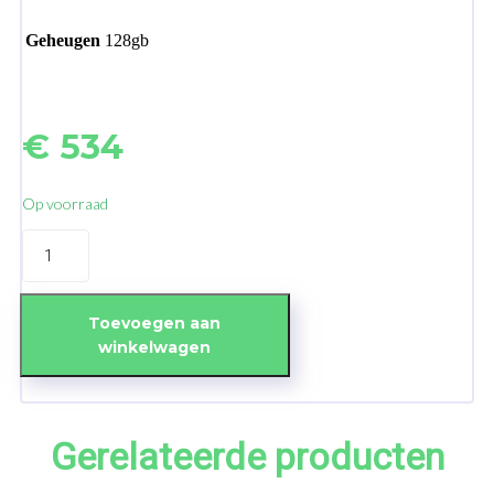
Geheugen
128gb
€
534
Op voorraad
iPhone
15
128GB
Green
-
Toevoegen aan
B-
winkelwagen
grade
aantal
Gerelateerde producten