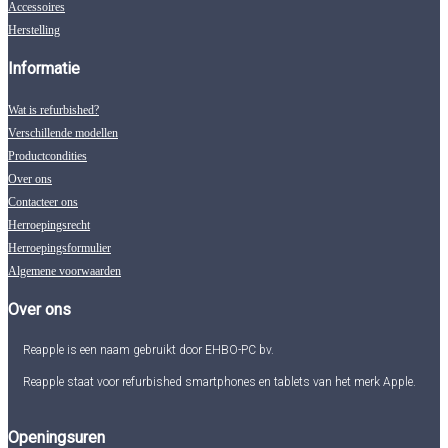
Accessoires
Herstelling
Informatie
Wat is refurbished?
Verschillende modellen
Productcondities
Over ons
Contacteer ons
Herroepingsrecht
Herroepingsformulier
Algemene voorwaarden
Over ons
Reapple is een naam gebruikt door EHBO-PC bv.
Reapple staat voor refurbished smartphones en tablets van het merk Apple.
Openingsuren