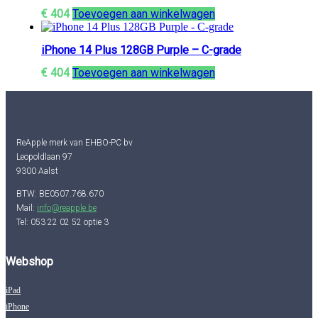
€
404
Toevoegen aan winkelwagen
iPhone 14 Plus 128GB Purple – C-grade
€
404
Toevoegen aan winkelwagen
ReApple merk van EHBO-PC bv
Leopoldlaan 97
9300 Aalst
BTW: BE0507.768.670
Mail:
info@reapple.be
Tel: 053 22 02 52 optie 3
Webshop
iPad
iPhone