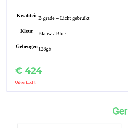
Kwaliteit
B grade – Licht gebruikt
Kleur
Blauw / Blue
Geheugen
128gb
€
424
Uitverkocht
Ger