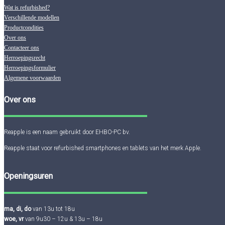
Wat is refurbished?
Verschillende modellen
Productcondities
Over ons
Contacteer ons
Herroepingsrecht
Herroepingsformulier
Algemene voorwaarden
Over ons
Reapple is een naam gebruikt door EHBO-PC bv.
Reapple staat voor refurbished smartphones en tablets van het merk Apple.
Openingsuren
ma, di, do
van 13u tot 18u
woe, vr
van 9u30 – 12u & 13u – 18u