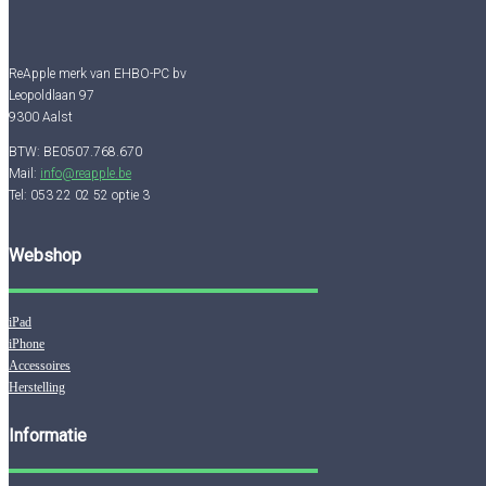
ReApple merk van EHBO-PC bv
Leopoldlaan 97
9300 Aalst
BTW: BE0507.768.670
Mail:
info@reapple.be
Tel: 053 22 02 52 optie 3
Webshop
iPad
iPhone
Accessoires
Herstelling
Informatie