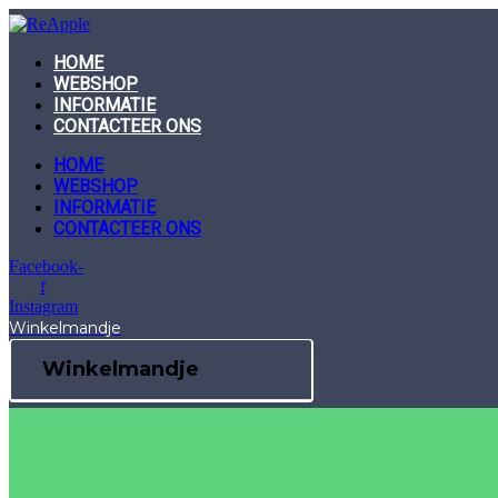
Skip
to
content
HOME
WEBSHOP
INFORMATIE
CONTACTEER ONS
HOME
WEBSHOP
INFORMATIE
CONTACTEER ONS
Facebook-
f
Instagram
Winkelmandje
Winkelmandje