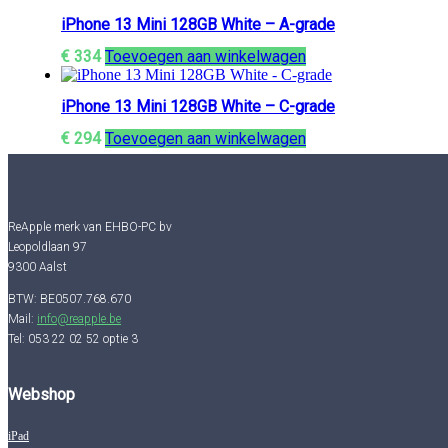
iPhone 13 Mini 128GB White – A-grade
€
334
Toevoegen aan winkelwagen
iPhone 13 Mini 128GB White – C-grade
€
294
Toevoegen aan winkelwagen
ReApple merk van EHBO-PC bv
Leopoldlaan 97
9300 Aalst
BTW: BE0507.768.670
Mail:
info@reapple.be
Tel: 053 22 02 52 optie 3
Webshop
iPad