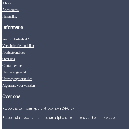
iPhone
Accessoires
Herstelling
Informatie
Wat is refurbished?
Verschillende modellen
Productcondities
Over ons
Contacteer ons
Herroepingsrecht
Herroepingsformulier
Algemene voorwaarden
Over ons
Reapple is een naam gebruikt door EHBO-PC bv.
Reapple staat voor refurbished smartphones en tablets van het merk Apple.