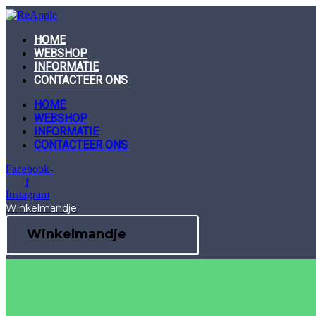
Skip
to
content
HOME
WEBSHOP
INFORMATIE
CONTACTEER ONS
HOME
WEBSHOP
INFORMATIE
CONTACTEER ONS
Facebook-
f
Instagram
Winkelmandje
Winkelmandje