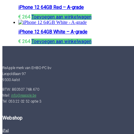
iPhone 12 64GB Red – A-grade
€
264
Toevoegen aan winkelwagen
iPhone 12 64GB White – A-grade
€
264
Toevoegen aan winkelwagen
ReApple merk van EHBO-PC bv
Leopoldlaan 97
9300 Aalst
BTW: BE0507.768.670
Mail:
info@reapple.be
Tel: 053 22 02 52 optie 3
Webshop
iPad