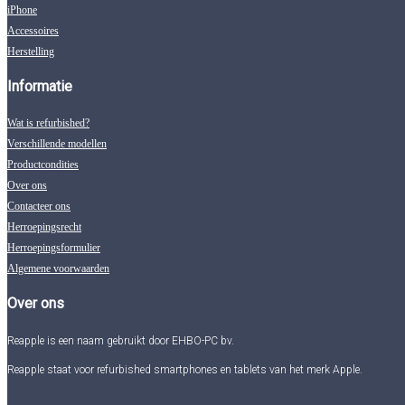
iPhone
Accessoires
Herstelling
Informatie
Wat is refurbished?
Verschillende modellen
Productcondities
Over ons
Contacteer ons
Herroepingsrecht
Herroepingsformulier
Algemene voorwaarden
Over ons
Reapple is een naam gebruikt door EHBO-PC bv.
Reapple staat voor refurbished smartphones en tablets van het merk Apple.