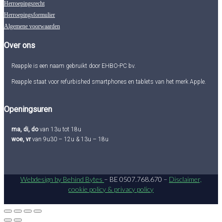
Herroepingsrecht
Herroepingsformulier
Algemene voorwaarden
Over ons
Reapple is een naam gebruikt door EHBO-PC bv.
Reapple staat voor refurbished smartphones en tablets van het merk Apple.
Openingsuren
ma, di, do
van 13u tot 18u
woe, vr
van 9u30 – 12u & 13u – 18u
Webdesign by Behind Bytes
– BE 0507.768.670 –
Disclaimer,
cookie policy & privacy policy