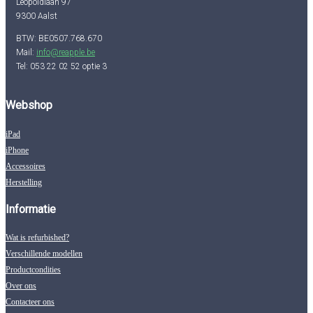
Leopoldlaan 97
9300 Aalst
BTW: BE0507.768.670
Mail:
info@reapple.be
Tel: 053 22 02 52 optie 3
Webshop
iPad
iPhone
Accessoires
Herstelling
Informatie
Wat is refurbished?
Verschillende modellen
Productcondities
Over ons
Contacteer ons