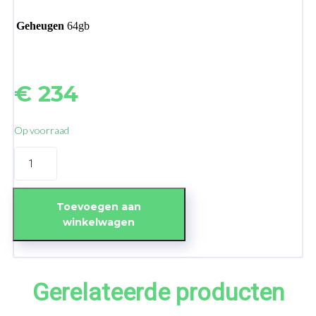
Geheugen
64gb
€
234
Op voorraad
iPhone
12
64GB
White
-
Toevoegen aan
B-
winkelwagen
grade
aantal
Gerelateerde producten