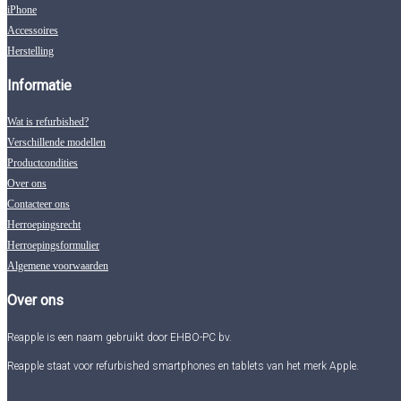
iPhone
Accessoires
Herstelling
Informatie
Wat is refurbished?
Verschillende modellen
Productcondities
Over ons
Contacteer ons
Herroepingsrecht
Herroepingsformulier
Algemene voorwaarden
Over ons
Reapple is een naam gebruikt door EHBO-PC bv.
Reapple staat voor refurbished smartphones en tablets van het merk Apple.