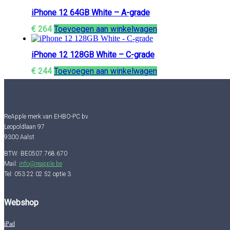
iPhone 12 64GB White – A-grade
€
264
Toevoegen aan winkelwagen
iPhone 12 128GB White – C-grade
€
244
Toevoegen aan winkelwagen
ReApple merk van EHBO-PC bv
Leopoldlaan 97
9300 Aalst
BTW: BE0507.768.670
Mail:
info@reapple.be
Tel: 053 22 02 52 optie 3
Webshop
iPad