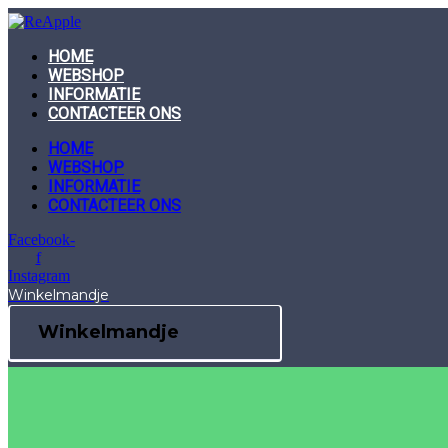
Skip
to
content
HOME
WEBSHOP
INFORMATIE
CONTACTEER ONS
HOME
WEBSHOP
INFORMATIE
CONTACTEER ONS
Facebook-
f
Instagram
Winkelmandje
Winkelmandje