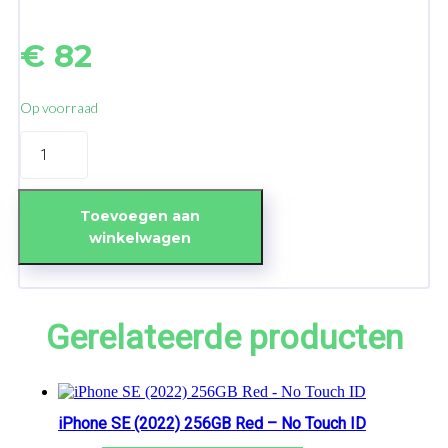
€
82
Op voorraad
iPhone
11
Pro
Soft
OLED
Toevoegen aan
&
winkelwagen
Display
aantal
Gerelateerde producten
iPhone SE (2022) 256GB Red – No Touch ID