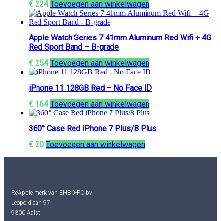
€
224
Toevoegen aan winkelwagen
Apple Watch Series 7 41mm Aluminum Red Wifi + 4G
Red Sport Band – B-grade
€
254
Toevoegen aan winkelwagen
iPhone 11 128GB Red – No Face ID
€
164
Toevoegen aan winkelwagen
360° Case Red iPhone 7 Plus/8 Plus
€
20
Toevoegen aan winkelwagen
ReApple merk van EHBO-PC bv
Leopoldlaan 97
9300 Aalst