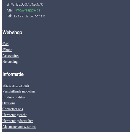
BTW: BE0507.768.670
Mail:
info@reapple.be
Tel: 053 22 02 52 optie 3
Webshop
iPad
iPhone
Accessoires
Herstelling
Informatie
Wat is refurbished?
Verschillende modellen
Productcondities
Over ons
Contacteer ons
Herroepingsrecht
Herroepingsformulier
Algemene voorwaarden