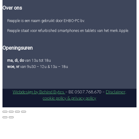
Over ons
Reapple is een naam gebruikt door EHBO-PC bv.
Reapple staat voor refurbished smartphones en tablets van het merk Apple.
Openingsuren
ma, di, do
van 13u tot 18u
woe, vr
van 9u30 – 12u & 13u – 18u
Webdesign by Behind Bytes
– BE 0507.768.670 –
Disclaimer,
cookie policy & privacy policy