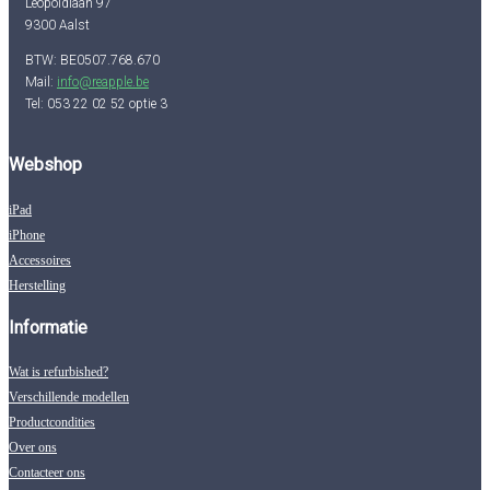
Leopoldlaan 97
9300 Aalst
BTW: BE0507.768.670
Mail:
info@reapple.be
Tel: 053 22 02 52 optie 3
Webshop
iPad
iPhone
Accessoires
Herstelling
Informatie
Wat is refurbished?
Verschillende modellen
Productcondities
Over ons
Contacteer ons