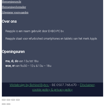
Herroepingsrecht
Herroepingsformulier
Algemene voorwaarden
Over ons
Reapple is een naam gebruikt door EHBO-PC bv.
Reapple staat voor refurbished smartphones en tablets van het merk Apple.
Openingsuren
ma, di, do
van 13u tot 18u
woe, vr
van 9u30 – 12u & 13u – 18u
Webdesign by Behind Bytes
– BE 0507.768.670 –
Disclaimer,
cookie policy & privacy policy