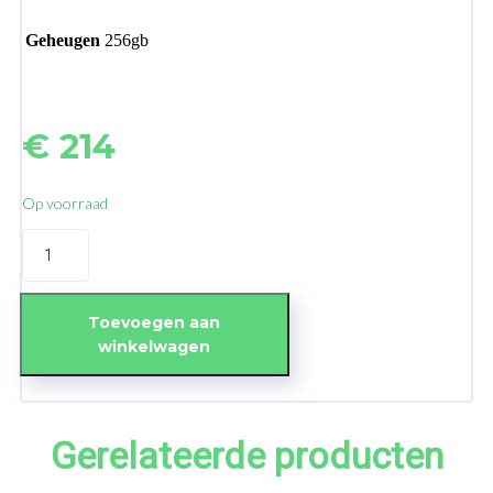
Geheugen
256gb
€
214
Op voorraad
iPhone
11
Pro
256GB
Gold
Toevoegen aan
-
winkelwagen
No
Face
ID
aantal
Gerelateerde producten