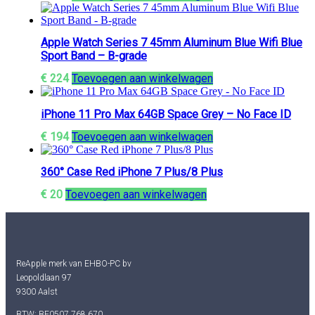
Apple Watch Series 7 45mm Aluminum Blue Wifi Blue
Sport Band – B-grade
€
224
Toevoegen aan winkelwagen
iPhone 11 Pro Max 64GB Space Grey – No Face ID
€
194
Toevoegen aan winkelwagen
360° Case Red iPhone 7 Plus/8 Plus
€
20
Toevoegen aan winkelwagen
ReApple merk van EHBO-PC bv
Leopoldlaan 97
9300 Aalst
BTW: BE0507.768.670