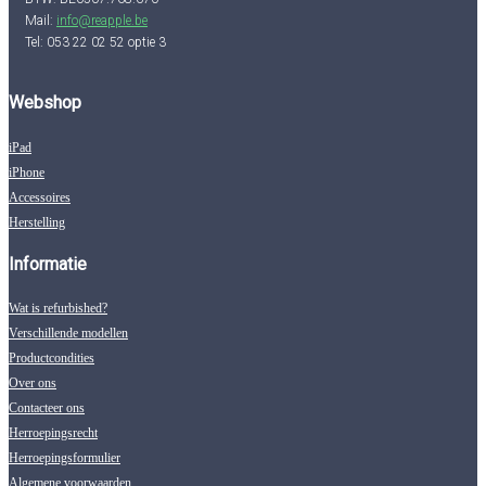
Mail:
info@reapple.be
Tel: 053 22 02 52 optie 3
Webshop
iPad
iPhone
Accessoires
Herstelling
Informatie
Wat is refurbished?
Verschillende modellen
Productcondities
Over ons
Contacteer ons
Herroepingsrecht
Herroepingsformulier
Algemene voorwaarden