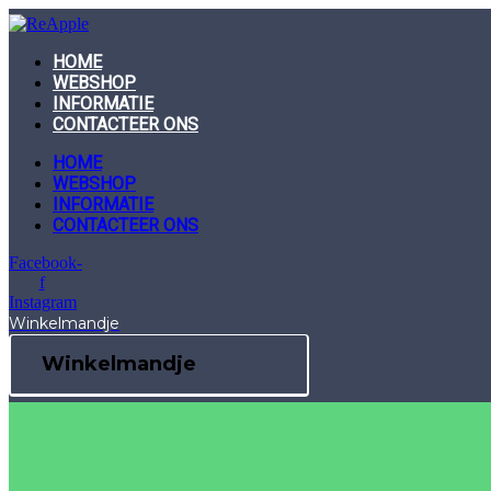
Skip
to
content
HOME
WEBSHOP
INFORMATIE
CONTACTEER ONS
HOME
WEBSHOP
INFORMATIE
CONTACTEER ONS
Facebook-
f
Instagram
Winkelmandje
Winkelmandje