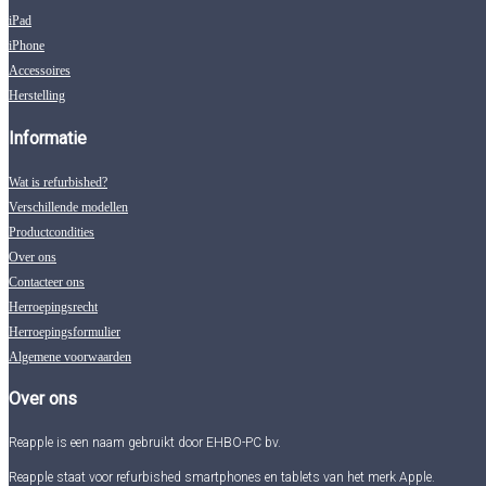
iPad
iPhone
Accessoires
Herstelling
Informatie
Wat is refurbished?
Verschillende modellen
Productcondities
Over ons
Contacteer ons
Herroepingsrecht
Herroepingsformulier
Algemene voorwaarden
Over ons
Reapple is een naam gebruikt door EHBO-PC bv.
Reapple staat voor refurbished smartphones en tablets van het merk Apple.