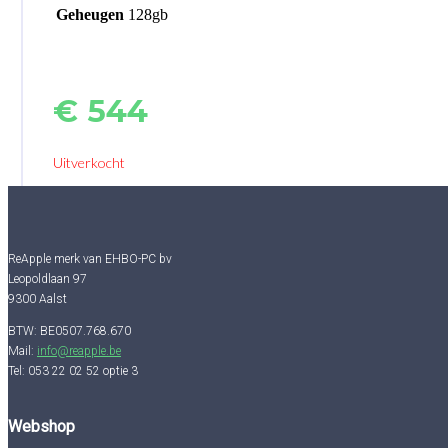
Geheugen
128gb
€
544
Uitverkocht
ReApple merk van EHBO-PC bv
Leopoldlaan 97
9300 Aalst
BTW: BE0507.768.670
Mail:
info@reapple.be
Tel: 053 22 02 52 optie 3
Webshop