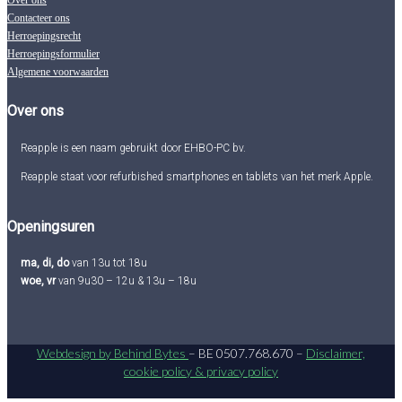
Over ons
Contacteer ons
Herroepingsrecht
Herroepingsformulier
Algemene voorwaarden
Over ons
Reapple is een naam gebruikt door EHBO-PC bv.
Reapple staat voor refurbished smartphones en tablets van het merk Apple.
Openingsuren
ma, di, do
van 13u tot 18u
woe, vr
van 9u30 – 12u & 13u – 18u
Webdesign by Behind Bytes
– BE 0507.768.670 –
Disclaimer,
cookie policy & privacy policy