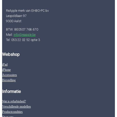
ReApple merk van EHBO-PC bv
Leopoldlaan 97
9300 Aalst
BTW: BE0507.768.670
Mail:
info@reapple.be
Tel: 053 22 02 52 optie 3
Webshop
iPad
iPhone
Accessoires
Herstelling
Informatie
Wat is refurbished?
Verschillende modellen
Productcondities