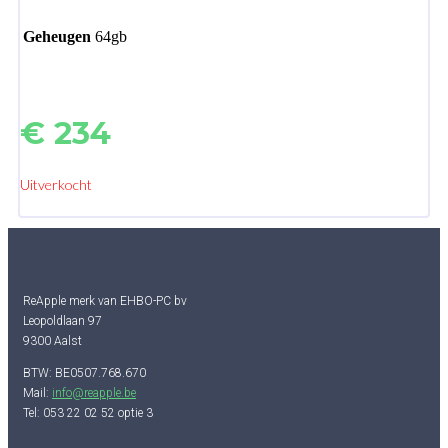
Geheugen
64gb
€
234
Uitverkocht
ReApple merk van EHBO-PC bv
Leopoldlaan 97
9300 Aalst
BTW: BE0507.768.670
Mail:
info@reapple.be
Tel: 053 22 02 52 optie 3