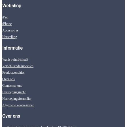
Webshop
iPad
iPhone
Accessoires
Herstelling
Informatie
Wat is refurbished?
Verschillende modellen
Productcondities
Over ons
Contacteer ons
Herroepingsrecht
Herroepingsformulier
Algemene voorwaarden
Over ons