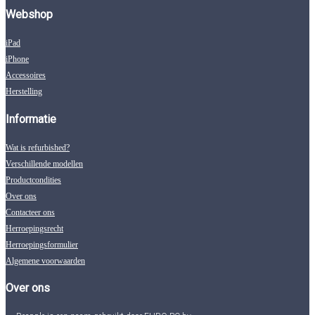
Webshop
iPad
iPhone
Accessoires
Herstelling
Informatie
Wat is refurbished?
Verschillende modellen
Productcondities
Over ons
Contacteer ons
Herroepingsrecht
Herroepingsformulier
Algemene voorwaarden
Over ons