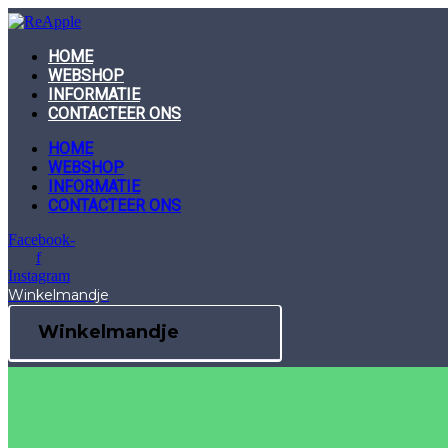
Skip
to
content
HOME
WEBSHOP
INFORMATIE
CONTACTEER ONS
HOME
WEBSHOP
INFORMATIE
CONTACTEER ONS
Facebook-
f
Instagram
Winkelmandje
Winkelmandje