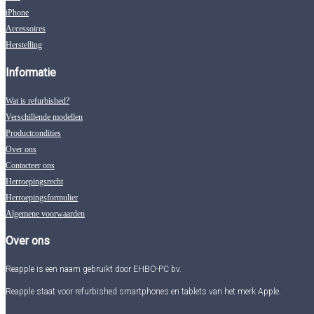
iPhone
Accessoires
Herstelling
Informatie
Wat is refurbished?
Verschillende modellen
Productcondities
Over ons
Contacteer ons
Herroepingsrecht
Herroepingsformulier
Algemene voorwaarden
Over ons
Reapple is een naam gebruikt door EHBO-PC bv.
Reapple staat voor refurbished smartphones en tablets van het merk Apple.