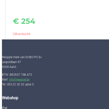
€
254
Uitverkocht
ReApple merk van EHBO-PC bv
Leopoldlaan 97
9300 Aalst
BTW: BE0507.768.670
Mail:
info@reapple.be
Tel: 053 22 02 52 optie 3
Webshop
iPad