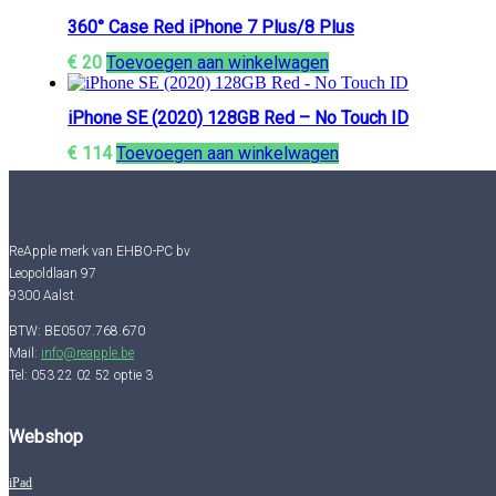
360° Case Red iPhone 7 Plus/8 Plus
€
20
Toevoegen aan winkelwagen
iPhone SE (2020) 128GB Red – No Touch ID
€
114
Toevoegen aan winkelwagen
ReApple merk van EHBO-PC bv
Leopoldlaan 97
9300 Aalst
BTW: BE0507.768.670
Mail:
info@reapple.be
Tel: 053 22 02 52 optie 3
Webshop
iPad