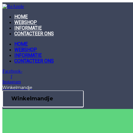
Skip
to
content
HOME
WEBSHOP
INFORMATIE
CONTACTEER ONS
HOME
WEBSHOP
INFORMATIE
CONTACTEER ONS
Facebook-
f
Instagram
Winkelmandje
Winkelmandje