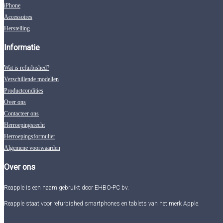
iPhone
Accessoires
Herstelling
Informatie
Wat is refurbished?
Verschillende modellen
Productcondities
Over ons
Contacteer ons
Herroepingsrecht
Herroepingsformulier
Algemene voorwaarden
Over ons
Reapple is een naam gebruikt door EHBO-PC bv.
Reapple staat voor refurbished smartphones en tablets van het merk Apple.