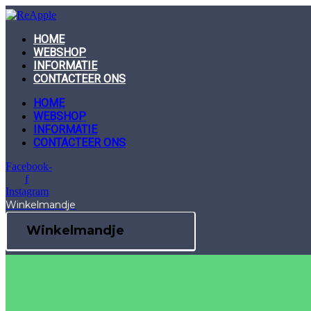
Skip
to
content
HOME
WEBSHOP
INFORMATIE
CONTACTEER ONS
HOME
WEBSHOP
INFORMATIE
CONTACTEER ONS
Facebook-
f
Instagram
Winkelmandje
Winkelmandje