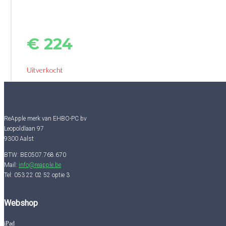
€
224
Uitverkocht
ReApple merk van EHBO-PC bv
Leopoldlaan 97
9300 Aalst
BTW: BE0507.768.670
Mail:
info@reapple.be
Tel: 053 22 02 52 optie 3
Webshop
iPad