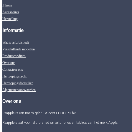
iPhone
Accessoires
Herstelling
Informatie
Wat is refurbished?
Verschillende modellen
Productcondities
Over ons
Contacteer ons
Herroepingsrecht
Herroepingsformulier
Algemene voorwaarden
Over ons
Reapple is een naam gebruikt door EHBO-PC bv.
Reapple staat voor refurbished smartphones en tablets van het merk Apple.