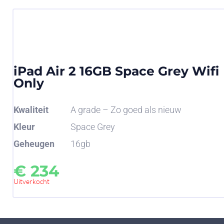
iPad Air 2 16GB Space Grey Wifi
Only
Kwaliteit
A grade – Zo goed als nieuw
Kleur
Space Grey
Geheugen
16gb
€
234
Uitverkocht