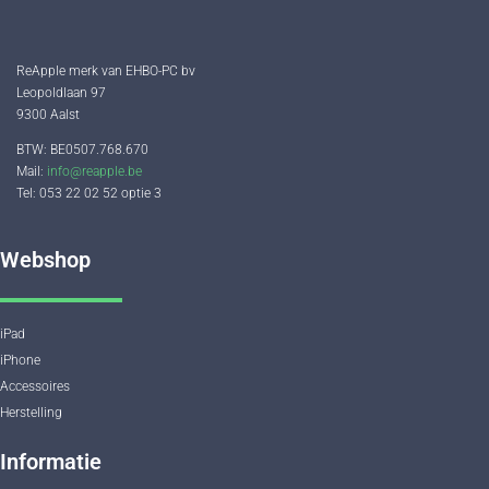
ReApple merk van EHBO-PC bv
Leopoldlaan 97
9300 Aalst
BTW: BE0507.768.670
Mail:
info@reapple.be
Tel: 053 22 02 52 optie 3
Webshop
iPad
iPhone
Accessoires
Herstelling
Informatie