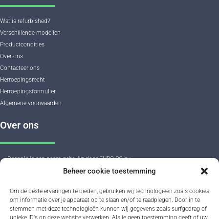
Wat is refurbished?
Verschillende modellen
Productcondities
Over ons
Contacteer ons
Herroepingsrecht
Herroepingsformulier
Algemene voorwaarden
Over ons
Reapple is een naam gebruikt door EHBO-PC bv.
Beheer cookie toestemming
Reapple staat voor refurbished smartphones en tablets van het merk Apple.
Om de beste ervaringen te bieden, gebruiken wij technologieën zoals cookies
om informatie over je apparaat op te slaan en/of te raadplegen. Door in te
Openingsuren
stemmen met deze technologieën kunnen wij gegevens zoals surfgedrag of
unieke ID's op deze website verwerken. Als je geen toestemming geeft of uw