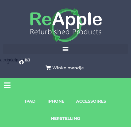
Skip
to
content
acebook-
Instagram
f
Winkelmandje
IPAD
IPHONE
ACCESSOIRES
HERSTELLING