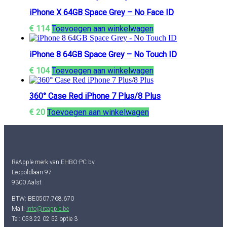
iPhone X 64GB Space Grey – No Face ID
€
114
Toevoegen aan winkelwagen
iPhone 8 64GB Space Grey – No Touch ID
€
104
Toevoegen aan winkelwagen
360° Case Red iPhone 7 Plus/8 Plus
€
20
Toevoegen aan winkelwagen
ReApple merk van EHBO-PC bv
Leopoldlaan 97
9300 Aalst
BTW: BE0507.768.670
Mail:
info@reapple.be
Tel: 053 22 02 52 optie 3