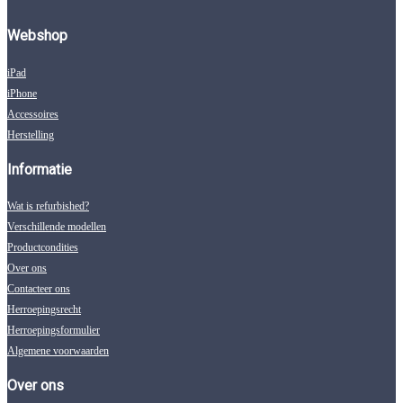
Webshop
iPad
iPhone
Accessoires
Herstelling
Informatie
Wat is refurbished?
Verschillende modellen
Productcondities
Over ons
Contacteer ons
Herroepingsrecht
Herroepingsformulier
Algemene voorwaarden
Over ons