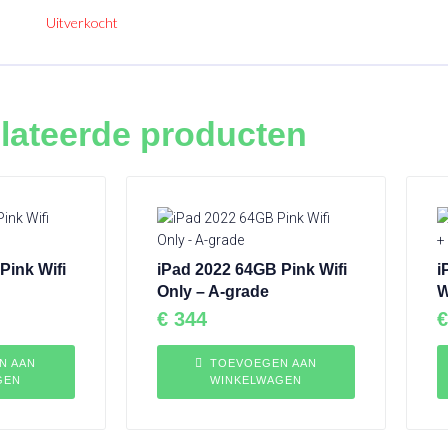
Uitverkocht
lateerde producten
Pink Wifi
iPad 2022 64GB Pink Wifi
i
Only – A-grade
W
€
344
€
N AAN
TOEVOEGEN AAN
GEN
WINKELWAGEN