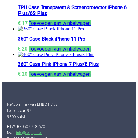
TPU Case Transparent & Screenprotector iPhone 6
Plus/6S Plus
€
17
Toevoegen aan winkelwagen
360° Case Black iPhone 11 Pro
€
20
Toevoegen aan winkelwagen
360° Case Pink iPhone 7 Plus/8 Plus
€
20
Toevoegen aan winkelwagen
ReApple merk van EHBO-PC bv
Leopoldlaan 97
9300 Aalst
BTW: BE0507.768.670
Mail:
info@reapple.be