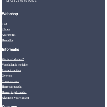
Tel: 053 22 02 52 optie 3
Webshop
iPad
iPhone
Accessoires
Herstelling
Informatie
Wat is refurbished?
Verschillende modellen
Productcondities
Over ons
Contacteer ons
Herroepingsrecht
Herroepingsformulier
Algemene voorwaarden
Over ons