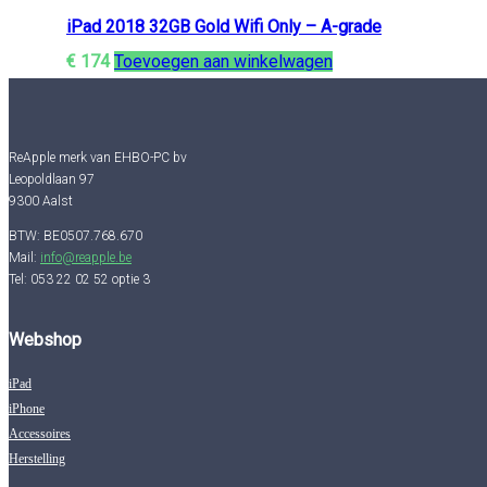
iPad 2018 32GB Gold Wifi Only – A-grade
€
174
Toevoegen aan winkelwagen
ReApple merk van EHBO-PC bv
Leopoldlaan 97
9300 Aalst
BTW: BE0507.768.670
Mail:
info@reapple.be
Tel: 053 22 02 52 optie 3
Webshop
iPad
iPhone
Accessoires
Herstelling