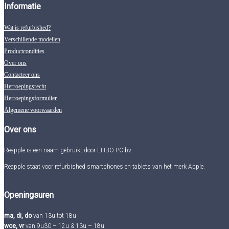
Informatie
Wat is refurbished?
Verschillende modellen
Productcondities
Over ons
Contacteer ons
Herroepingsrecht
Herroepingsformulier
Algemene voorwaarden
Over ons
Reapple is een naam gebruikt door EHBO-PC bv.
Reapple staat voor refurbished smartphones en tablets van het merk Apple.
Openingsuren
ma, di, do
van 13u tot 18u
woe, vr
van 9u30 – 12u & 13u – 18u