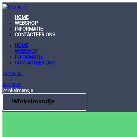
Skip
to
content
HOME
WEBSHOP
INFORMATIE
CONTACTEER ONS
HOME
WEBSHOP
INFORMATIE
CONTACTEER ONS
Facebook-
f
Instagram
Winkelmandje
Winkelmandje