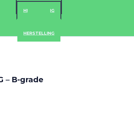
ACCESSOIRES
HERSTELLING
IPAD
IPHONE
ACCESSOIRES
HERSTELLING
4G – B-grade