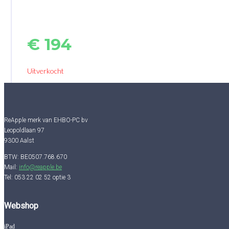
€
194
Uitverkocht
ReApple merk van EHBO-PC bv
Leopoldlaan 97
9300 Aalst
BTW: BE0507.768.670
Mail:
info@reapple.be
Tel: 053 22 02 52 optie 3
Webshop
iPad