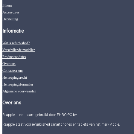
iPhone
Accessoires
Herstelling
Informatie
Wat is refurbished?
Verschillende modellen
Productcondities
Over ons
Contacteer ons
Herroepingsrecht
Herroepingsformulier
Algemene voorwaarden
Over ons
Reapple is een naam gebruikt door EHBO-PC bv.
Reapple staat voor refurbished smartphones en tablets van het merk Apple.