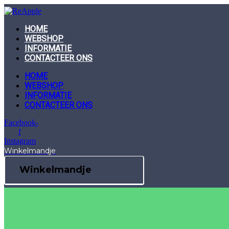
Skip
to
content
HOME
WEBSHOP
INFORMATIE
CONTACTEER ONS
HOME
WEBSHOP
INFORMATIE
CONTACTEER ONS
Facebook-
f
Instagram
Winkelmandje
Winkelmandje