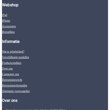
Webshop
iPad
iPhone
Accessoires
Herstelling
Informatie
Wat is refurbished?
Verschillende modellen
Productcondities
Over ons
Contacteer ons
Herroepingsrecht
Herroepingsformulier
Algemene voorwaarden
Over ons