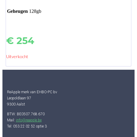
Geheugen
128gb
€
254
Uitverkocht
ReApple merk van EHBO-PC bv
Leopoldlaan 97
9300 Aalst
BTW: BE0507.768.670
Mail:
info@reapple.be
Tel: 053 22 02 52 optie 3