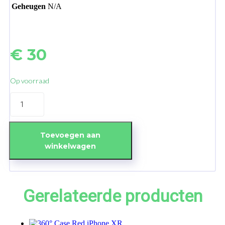
Geheugen
N/A
€
30
Op voorraad
Bookcase
Brown
iPhone
11
Pro
Toevoegen aan
aantal
winkelwagen
Gerelateerde producten