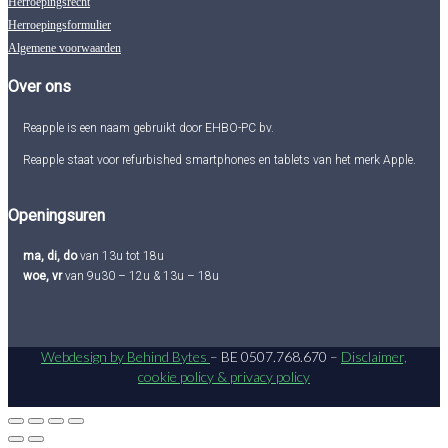
Herroepingsrecht
Herroepingsformulier
Algemene voorwaarden
Over ons
Reapple is een naam gebruikt door EHBO-PC bv.
Reapple staat voor refurbished smartphones en tablets van het merk Apple.
Openingsuren
ma, di, do
van 13u tot 18u
woe, vr
van 9u30 – 12u & 13u – 18u
Webdesign by Behind Bytes
– BE 0507.768.670 –
Disclaimer,
cookie policy & privacy policy