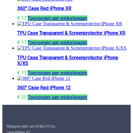
360° Case Red iPhone XR
€
17
Toevoegen aan winkelwagen
TPU Case Transparent & Screenprotector iPhone XR
€
17
Toevoegen aan winkelwagen
TPU Case Transparent & Screenprotector iPhone
X/XS
€
17
Toevoegen aan winkelwagen
360° Case Red iPhone 12
€
20
Toevoegen aan winkelwagen
ReApple merk van EHBO-PC bv
Leopoldlaan 97