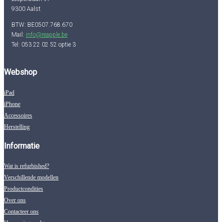
9300 Aalst
BTW: BE0507.768.670
Mail:
info@reapple.be
Tel: 053 22 02 52 optie 3
Webshop
iPad
iPhone
Accessoires
Herstelling
Informatie
Wat is refurbished?
Verschillende modellen
Productcondities
Over ons
Contacteer ons