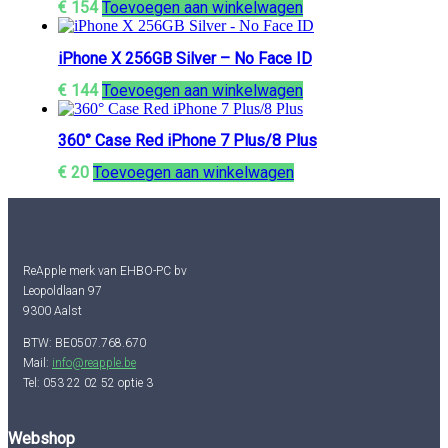
€
154
Toevoegen aan winkelwagen
iPhone X 256GB Silver – No Face ID
€
144
Toevoegen aan winkelwagen
360° Case Red iPhone 7 Plus/8 Plus
€
20
Toevoegen aan winkelwagen
ReApple merk van EHBO-PC bv
Leopoldlaan 97
9300 Aalst
BTW: BE0507.768.670
Mail:
info@reapple.be
Tel: 053 22 02 52 optie 3
Webshop