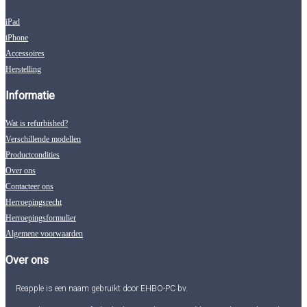
iPad
iPhone
Accessoires
Herstelling
Informatie
Wat is refurbished?
Verschillende modellen
Productcondities
Over ons
Contacteer ons
Herroepingsrecht
Herroepingsformulier
Algemene voorwaarden
Over ons
Reapple is een naam gebruikt door EHBO-PC bv.