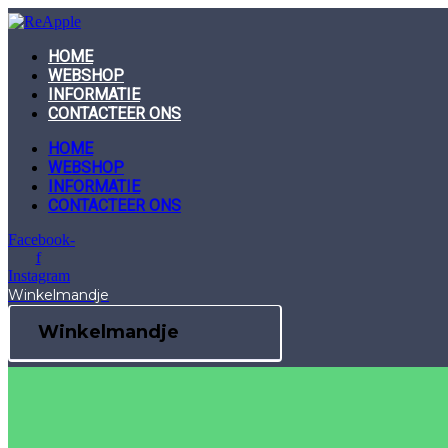
Skip
to
content
HOME
WEBSHOP
INFORMATIE
CONTACTEER ONS
HOME
WEBSHOP
INFORMATIE
CONTACTEER ONS
Facebook-
f
Instagram
Winkelmandje
Winkelmandje