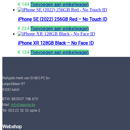
€
144
Toevoegen aan winkelwagen
iPhone SE (2022) 256GB Red – No Touch ID
€
224
Toevoegen aan winkelwagen
iPhone XR 128GB Black – No Face ID
€
134
Toevoegen aan winkelwagen
ReApple merk van EHBO-PC bv
Leopoldlaan 97
9300 Aalst
BTW: BE0507.768.670
Mail:
info@reapple.be
Tel: 053 22 02 52 optie 3
Webshop