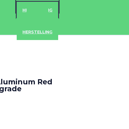
ACCESSOIRES
HERSTELLING
IPAD
IPHONE
ACCESSOIRES
HERSTELLING
Aluminum Red
-grade