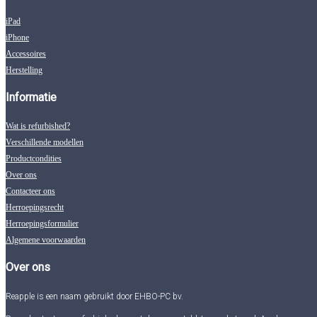
iPad
iPhone
Accessoires
Herstelling
Informatie
Wat is refurbished?
Verschillende modellen
Productcondities
Over ons
Contacteer ons
Herroepingsrecht
Herroepingsformulier
Algemene voorwaarden
Over ons
Reapple is een naam gebruikt door EHBO-PC bv.