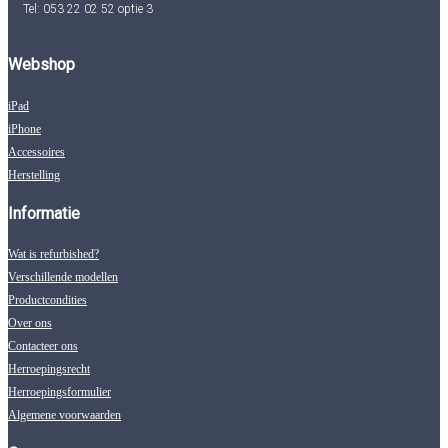
Tel: 053 22 02 52 optie 3
Webshop
iPad
iPhone
Accessoires
Herstelling
Informatie
Wat is refurbished?
Verschillende modellen
Productcondities
Over ons
Contacteer ons
Herroepingsrecht
Herroepingsformulier
Algemene voorwaarden