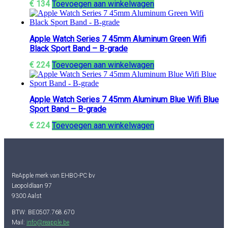
€
134
Toevoegen aan winkelwagen
Apple Watch Series 7 45mm Aluminum Green Wifi
Black Sport Band – B-grade
€
224
Toevoegen aan winkelwagen
Apple Watch Series 7 45mm Aluminum Blue Wifi Blue
Sport Band – B-grade
€
224
Toevoegen aan winkelwagen
ReApple merk van EHBO-PC bv
Leopoldlaan 97
9300 Aalst
BTW: BE0507.768.670
Mail:
info@reapple.be