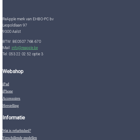
ReApple merk van EHBO-PC bv
Leopoldlaan 97
9300 Aalst
BTW: BE0507.768.670
Mail:
info@reapple.be
Tel: 053 22 02 52 optie 3
Webshop
iPad
iPhone
Accessoires
Herstelling
Informatie
Wat is refurbished?
Verschillende modellen