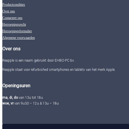
Productcondities
Over ons
Contacteer ons
Herroepingsrecht
Herroepingsformulier
Algemene voorwaarden
Over ons
Reapple is een naam gebruikt door EHBO-PC bv.
Reapple staat voor refurbished smartphones en tablets van het merk Apple.
Openingsuren
ma, di, do
van 13u tot 18u
woe, vr
van 9u30 – 12u & 13u – 18u