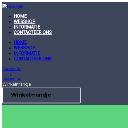
Skip
to
content
HOME
WEBSHOP
INFORMATIE
CONTACTEER ONS
HOME
WEBSHOP
INFORMATIE
CONTACTEER ONS
Facebook-
f
Instagram
Winkelmandje
Winkelmandje