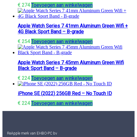
€
274
Toevoegen aan winkelwagen
Apple Watch Series 7 41mm Aluminum Green Wifi +
4G Black Sport Band – B-grade
€
254
Toevoegen aan winkelwagen
Apple Watch Series 7 45mm Aluminum Green Wifi
Black Sport Band – B-grade
€
224
Toevoegen aan winkelwagen
iPhone SE (2022) 256GB Red – No Touch ID
€
224
Toevoegen aan winkelwagen
ReApple merk van EHBO-PC bv