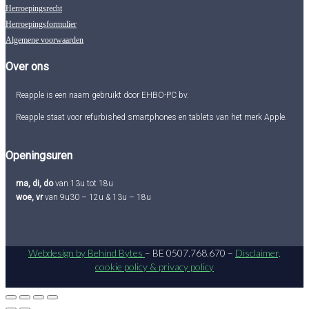
Herroepingsrecht
Herroepingsformulier
Algemene voorwaarden
Over ons
Reapple is een naam gebruikt door EHBO-PC bv.
Reapple staat voor refurbished smartphones en tablets van het merk Apple.
Openingsuren
ma, di, do
van 13u tot 18u
woe, vr
van 9u30 – 12u & 13u – 18u
Webdesign by Behind Bytes
– BE 0507.768.670 –
Disclaimer,
cookie policy & privacy policy