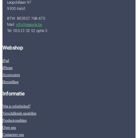
Leopoldlaan 97
9300 Aalst
BTW: BE0507.768.670
Mail:
info@reapple.be
Tel: 053 22 02 52 optie 3
Webshop
iPad
iPhone
Accessoires
Herstelling
Informatie
Wat is refurbished?
Verschillende modellen
Productcondities
Over ons
Contacteer ons