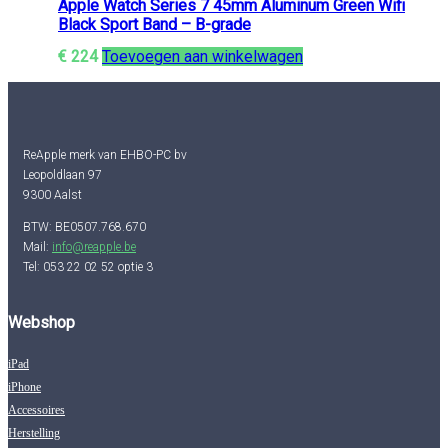
Apple Watch Series 7 45mm Aluminum Green Wifi
Black Sport Band – B-grade
€
224
Toevoegen aan winkelwagen
ReApple merk van EHBO-PC bv
Leopoldlaan 97
9300 Aalst
BTW: BE0507.768.670
Mail:
info@reapple.be
Tel: 053 22 02 52 optie 3
Webshop
iPad
iPhone
Accessoires
Herstelling