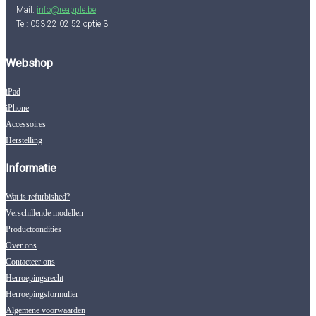
Mail:
info@reapple.be
Tel: 053 22 02 52 optie 3
Webshop
iPad
iPhone
Accessoires
Herstelling
Informatie
Wat is refurbished?
Verschillende modellen
Productcondities
Over ons
Contacteer ons
Herroepingsrecht
Herroepingsformulier
Algemene voorwaarden