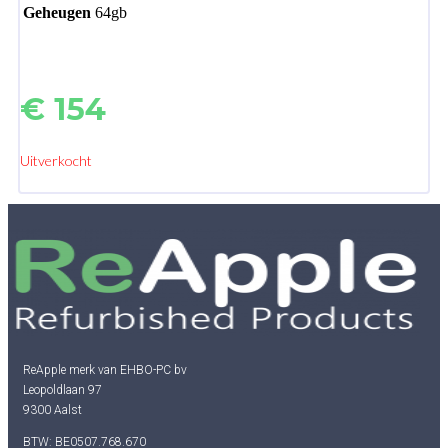
Geheugen
64gb
€
154
Uitverkocht
ReApple merk van EHBO-PC bv
Leopoldlaan 97
9300 Aalst
BTW: BE0507.768.670