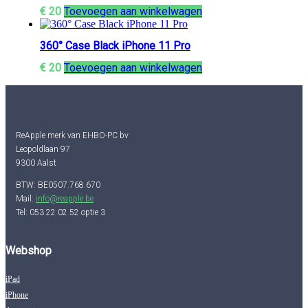
€
20
Toevoegen aan winkelwagen
360° Case Black iPhone 11 Pro
€
20
Toevoegen aan winkelwagen
ReApple merk van EHBO-PC bv
Leopoldlaan 97
9300 Aalst
BTW: BE0507.768.670
Mail:
info@reapple.be
Tel: 053 22 02 52 optie 3
Webshop
iPad
iPhone