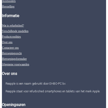
Accessoires
Herstelling
Informatie
Wat is refurbished?
Verschillende modellen
Productcondities
Over ons
Contacteer ons
Herroepingsrecht
Herroepingsformulier
Algemene voorwaarden
Over ons
Reapple is een naam gebruikt door EHBO-PC bv.
Reapple staat voor refurbished smartphones en tablets van het merk Apple.
Openingsuren