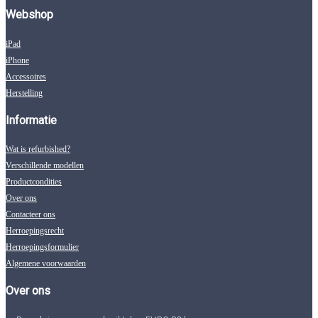
Webshop
iPad
iPhone
Accessoires
Herstelling
Informatie
Wat is refurbished?
Verschillende modellen
Productcondities
Over ons
Contacteer ons
Herroepingsrecht
Herroepingsformulier
Algemene voorwaarden
Over ons