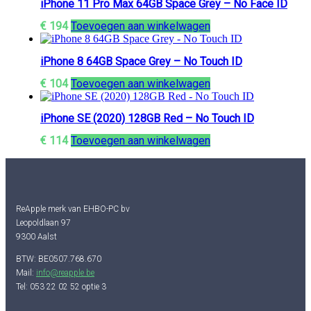
iPhone 11 Pro Max 64GB Space Grey – No Face ID
€
194
Toevoegen aan winkelwagen
iPhone 8 64GB Space Grey – No Touch ID
€
104
Toevoegen aan winkelwagen
iPhone SE (2020) 128GB Red – No Touch ID
€
114
Toevoegen aan winkelwagen
ReApple merk van EHBO-PC bv
Leopoldlaan 97
9300 Aalst
BTW: BE0507.768.670
Mail:
info@reapple.be
Tel: 053 22 02 52 optie 3