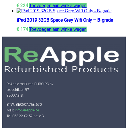
€
224
Toevoegen aan winkelwagen
iPad 2019 32GB Space Grey Wifi Only – B-grade
€
174
Toevoegen aan winkelwagen
ReApple merk van EHBO-PC bv
Leopoldlaan 97
9300 Aalst
BTW: BE0507.768.670
Mail:
info@reapple.be
Tel: 053 22 02 52 optie 3