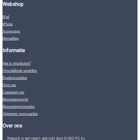
Webshop
iPad
iPhone
Accessoires
Herstelling
Informatie
Wat is refurbished?
Verschillende modellen
Productcondities
Over ons
Contacteer ons
Herroepingsrecht
Herroepingsformulier
Algemene voorwaarden
Over ons
Reapple is een naam gebruikt door EHBO-PC bv.