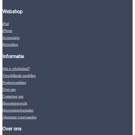
Webshop
iPad
iPhone
Accessoires
Herstelling
Informatie
Wat is refurbished?
Verschillende modellen
Productcondities
Over ons
Contacteer ons
Herroepingsrecht
Herroepingsformulier
Algemene voorwaarden
Over ons