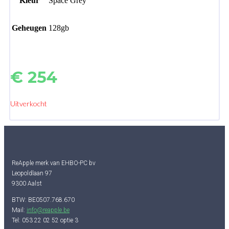
Kleur
Space Grey
Geheugen
128gb
€
254
Uitverkocht
ReApple merk van EHBO-PC bv
Leopoldlaan 97
9300 Aalst
BTW: BE0507.768.670
Mail:
info@reapple.be
Tel: 053 22 02 52 optie 3