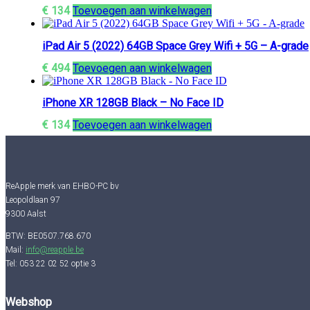
€
134
Toevoegen aan winkelwagen
iPad Air 5 (2022) 64GB Space Grey Wifi + 5G – A-grade
€
494
Toevoegen aan winkelwagen
iPhone XR 128GB Black – No Face ID
€
134
Toevoegen aan winkelwagen
ReApple merk van EHBO-PC bv
Leopoldlaan 97
9300 Aalst
BTW: BE0507.768.670
Mail:
info@reapple.be
Tel: 053 22 02 52 optie 3
Webshop