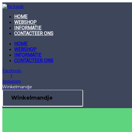
Skip
to
content
HOME
WEBSHOP
INFORMATIE
CONTACTEER ONS
HOME
WEBSHOP
INFORMATIE
CONTACTEER ONS
Facebook-
f
Instagram
Winkelmandje
Winkelmandje