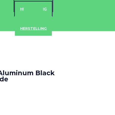
ACCESSOIRES
HERSTELLING
IPAD
IPHONE
ACCESSOIRES
HERSTELLING
 Aluminum Black
ade