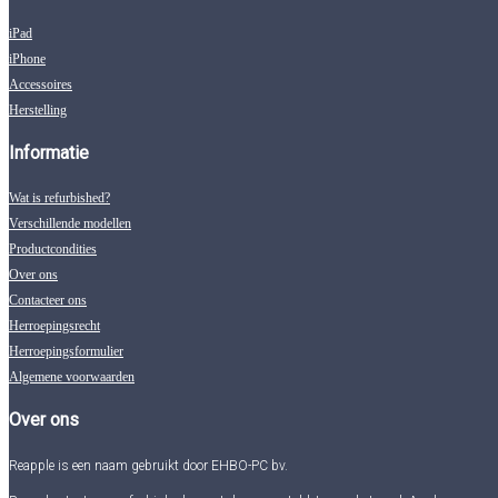
iPad
iPhone
Accessoires
Herstelling
Informatie
Wat is refurbished?
Verschillende modellen
Productcondities
Over ons
Contacteer ons
Herroepingsrecht
Herroepingsformulier
Algemene voorwaarden
Over ons
Reapple is een naam gebruikt door EHBO-PC bv.