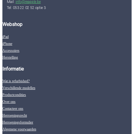
Mail:
info@reapple.be
Tel: 053 22 02 52 optie 3
Webshop
iPad
iPhone
Accessoires
Herstelling
Informatie
Wat is refurbished?
Verschillende modellen
Productcondities
Over ons
Contacteer ons
Herroepingsrecht
Herroepingsformulier
Algemene voorwaarden