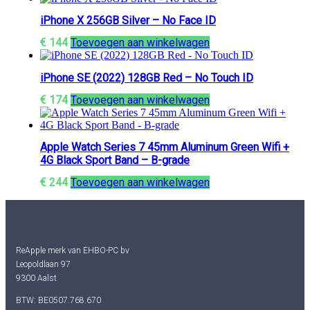
iPhone X 256GB Silver – No Face ID
€
144
Toevoegen aan winkelwagen
iPhone SE (2022) 128GB Red – No Touch ID
€
174
Toevoegen aan winkelwagen
Apple Watch Series 7 45mm Aluminum Green Wifi +
4G Black Sport Band – B-grade
€
244
Toevoegen aan winkelwagen
ReApple merk van EHBO-PC bv
Leopoldlaan 97
9300 Aalst
BTW: BE0507.768.670